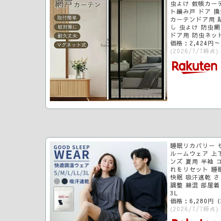
虫よけ 蚊帳カーテ
ト編み戸 ドア 換
カーテンドア用 
し 虫よけ 防虫網
ドア用 防虫ネッ
価格：2,424円
(2026/7/7時点)
睡眠リカバリー 
ルームウェア 上
ンズ 夏用 半袖 
れをリセット 睡
快眠 吸汗速乾 さ
調整 綿混 部屋着 
3L
価格：6,280円
(2026/7/7時点)