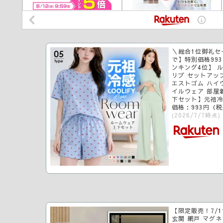
＼総合1位御礼セー
で】特別価格99
ンキング4位】 
リブ セットアップ
エストゴム ハイ
イルウェア 部屋
下セット】元祖
価格：993円（
(2026/7/7時点)
【限定販売！7/
玄関 網戸 マグネ