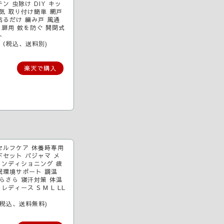
ン 虫除け DIY キッ
気 取り付け簡単 網戸
貼るだけ 編み戸 風通
 扉用 蚊を防ぐ 開閉式
ト
～（税込、送料別)
楽天で購入
セルフケア 休養時専用
下セット パジャマ メ
コンディショニング 疲
眠環境サポート 調温
らさら 寝汗対策 体温
レディース S M L LL
（税込、送料無料)