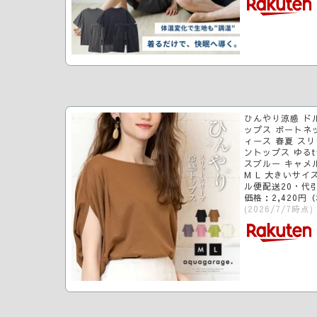
ひんやり涼感 ド
ップス ボートネッ
ィース 春夏 ス
ントップス ゆるt
スブルー キャメ
M L 大きいサイ
ル便配送20・代
価格：2,420円
(2026/7/7時点)