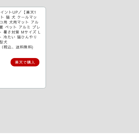
イントUP／【楽天1
ト 猫 犬 クールマッ
コ用 犬用マット アル
夏 ペット アルミ プレ
 暑さ対策 Mサイズ L
ト 冷たい 猫ひんやり
中型犬
～（税込、送料無料)
楽天で購入