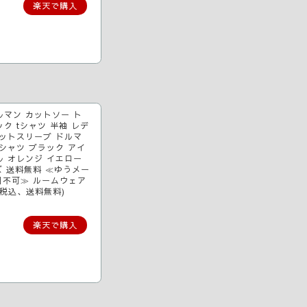
楽天で購入
ルマン カットソー ト
ク tシャツ 半袖 レデ
リットスリーブ ドルマ
シャツ ブラック アイ
ル オレンジ イエロー
ズ 送料無料 ≪ゆうメー
引不可≫ ルームウェア
（税込、送料無料)
楽天で購入