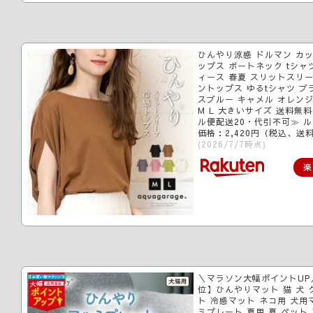
ひんやり涼感 ドルマン カッ
ップス ボートネック tシャ
ィース 春夏 スリットスリー
ントップス ゆるtシャツ ブ
スブルー キャメル オレンジ
M L 大きいサイズ 送料無
ル便配送20・代引不可≫ 
価格：2,420円（税込、送料
(2026/7/7時点)
楽
＼マラソン大幅ポイントUP
位】ひんやりマット 猫 犬 
ト 冷感マット ネコ用 犬用
ミプレート 夏用 夏 ペット