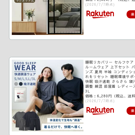
(2026/7/7時点)
楽
睡眠リカバリー セルフケア
ルームウェア 上下セット パ
ンズ 夏用 半袖 コンディシ
れをリセット 睡眠環境サポ
快眠 吸汗速乾 さらさら 寝
調整 綿混 部屋着 レディース 
3L
価格：6,280円（税込、送料
(2026/7/7時点)
楽