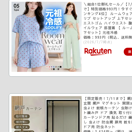
＼総合1位御礼セール／【7/7
で】特別価格993円！今す
ンキング4位】 ルームウェ
リブ セットアップ 上下セッ
エストゴム ハイウエスト 腹
イルウェア 部屋着 【 ルー
下セット】元祖冷感
価格：993円（税込、送料無
(2026/7/7時点)
楽
【限定販売！7/11まで】網
玄関 網戸 マグネット 開閉
虫よけ 蚊帳カーテン 虫除け 
ト編み戸 ドア 換気 取り付
カーテンドア用 貼るだけ 編
し 虫よけ 防虫網 扉用 蚊
ドア用 防虫ネット
価格：2,424円～（税込、送